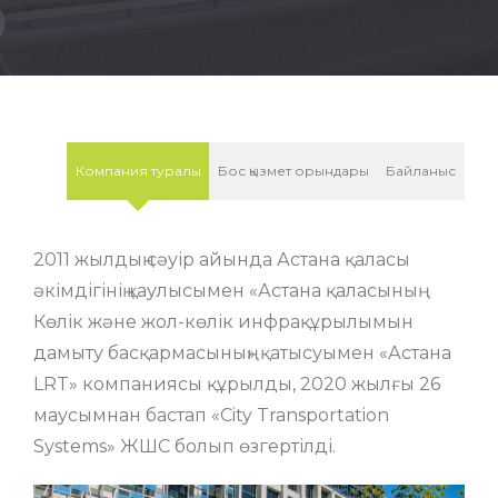
Компания туралы
Бос қызмет орындары
Байланыс
2011 жылдың сәуір айында Астана қаласы
әкімдігінің қаулысымен «Астана қаласының
Көлік және жол-көлік инфрақұрылымын
дамыту басқармасының» қатысуымен «Астана
LRT» компаниясы құрылды, 2020 жылғы 26
маусымнан бастап «City Transportation
Systems» ЖШС болып өзгертілді.