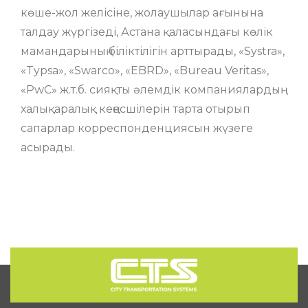
көше-жол желісіне, жолаушылар ағынына
талдау жүргізеді, Астана қаласындағы көлік
мамандарының біліктілігін арттырады, «Systra»,
«Typsa», «Swarco», «EBRD», «Bureau Veritas»,
«PwC» ж.т.б. сияқты әлемдік компаниялардың
халықаралық кеңесшілерін тарта отырып
сапарлар корреспонденциясын жүзеге
асырады.