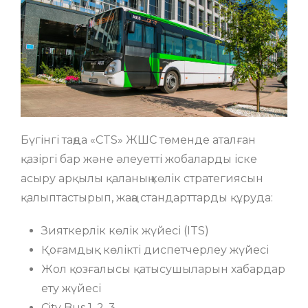
Бүгінгі таңда «CTS» ЖШС төменде аталған
қазіргі бар және әлеуетті жобаларды іске
асыру арқылы қаланың көлік стратегиясын
қалыптастырып, жаңа стандарттарды құруда:
Зияткерлік көлік жүйесі (ITS)
Қоғамдық көлікті диспетчерлеу жүйесі
Жол қозғалысы қатысушыларын хабардар
ету жүйесі
City Bus 1, 2, 3