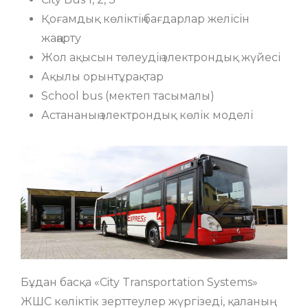
Қоғамдық көліктің бағдарлар желісін
жаңарту
Жол ақысын төлеудің электрондық жүйесі
Ақылы орынтұрақтар
School bus (мектеп тасымалы)
Астананың электрондық көлік моделі
Бұдан басқа «City Transportation Systems»
ЖШС көліктік зерттеулер жүргізеді, қаланың