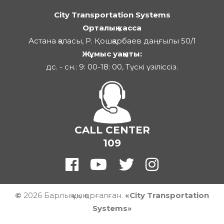
City Transportation Systems
Орталық касса
Астана қаласы, Р. Қошқарбаев даңғылы 50/1
Жұмыс уақыты:
дс. - сн.: 9: 00-18: 00, Түскі үзіліссіз.
CALL CENTER
109
©
2026 Барлық құқық қорғалған.
«City Transportation
Systems»