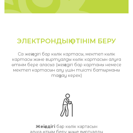
ЭЛЕКТРОНДЫҚ ӨТІНІМ БЕРУ
Сіз жеңілдігі бар көлік картасы, мектеп көлік
картасы және виртуалды көлік картасын алуға
өтінім бере аласыз (жеңілдігі бар картаны немесе
мектеп картасын алу үшін тиісті батырманы
таңдау керек)
Жеңілдігі
бар көлік картасын
алуға өтінім беру және виртуалды