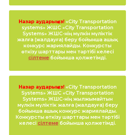
Назар аударыңыз!
«City Transportation
systems» ЖШС «City Transportation
Systems» ЖШС-нің мүлкін мүліктік
жалға (жалдауға) беру бойынша ашық
конкурс жариялайды. Конкурсты
өткізу шарттары мен тәртібі келесі
сілтеме
бойынша қолжетімді.
Назар аударыңыз!
«City Transportation
Systems» ЖШС «City Transportation
Systems» ЖШС-нің жылжымайтын
мүлкін мүліктік жалға (жалдауға) беру
бойынша ашық конкурс жариялайды.
Конкурсты өткізу шарттары мен тәртібі
келесі
сілтеме
бойынша қолжетімді.