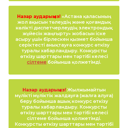
Назар аударыңыз!
«Астана қаласының
жол ақысын төлеудің және қоғамдық
көлікті диспетчерлеудің электрондық
жүйесін жаңғырту» жобасын іске
асыру үшін бірлескен қызмет бойынша
серіктесті анықтауға конкурс өткізу
туралы хабарландыру. Конкурсты
өткізу шарттары мен тәртібі келесі
сілтеме
бойынша қолжетімді.
Назар аударыңыз!
Жылжымайтын
мүлікті мүліктік жалдауға (жалға алуға)
беру бойынша ашық конкурс өткізу
туралы хабарландыру. Конкурсты
өткізу шарттары мен тәртібі келесі
сілтеме бойынша қолжетімді.
Конкурсты өткізу шарттары мен тәртібі