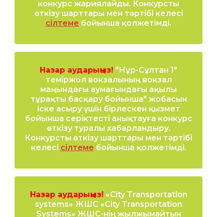
конкурс жариялайды. Конкурсты
өткізу шарттары мен тәртібі келесі
сілтеме
бойынша қолжетімді.
Назар аударыңыз!
"Нұр-Cұлтан 1"
теміржол вокзалының вокзал
маңындағы аумағындағы ақылы
тұрақты басқару бойынша" жобасын
іске асыру үшін бірлескен қызмет
бойынша серіктесті анықтауға конкурс
өткізу туралы хабарландыру.
Конкурсты өткізу шарттары мен тәртібі
келесі
сілтеме
бойынша қолжетімді.
Назар аударыңыз!
«City Transportation
systems» ЖШС «City Transportation
Systems» ЖШС-нің жылжымайтын