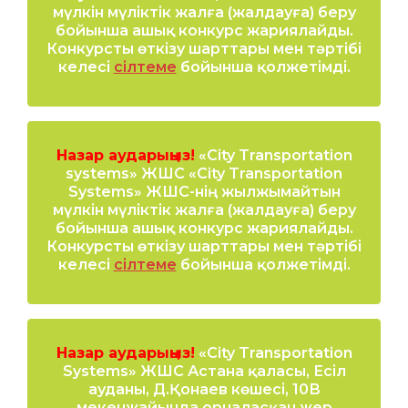
мүлкін мүліктік жалға (жалдауға) беру
бойынша ашық конкурс жариялайды.
Конкурсты өткізу шарттары мен тәртібі
келесі
сілтеме
бойынша қолжетімді.
Назар аударыңыз!
«City Transportation
systems» ЖШС «City Transportation
Systems» ЖШС-нің жылжымайтын
мүлкін мүліктік жалға (жалдауға) беру
бойынша ашық конкурс жариялайды.
Конкурсты өткізу шарттары мен тәртібі
келесі
сілтеме
бойынша қолжетімді.
Назар аударыңыз!
«City Transportation
Systems» ЖШС Астана қаласы, Есіл
ауданы, Д.Қонаев көшесі, 10В
мекенжайында орналасқан жер