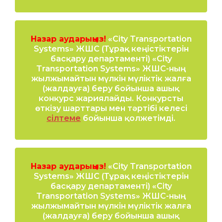
Назар аударыңыз!
«City Transportation
Systems» ЖШС (Тұрақ кеңістіктерін
басқару департаменті) «City
Transportation Systems» ЖШС-ның
жылжымайтын мүлкін мүліктік жалға
(жалдауға) беру бойынша ашық
конкурс жариялайды. Конкурсты
өткізу шарттары мен тәртібі келесі
сілтеме
бойынша қолжетімді.
Назар аударыңыз!
«City Transportation
Systems» ЖШС (Тұрақ кеңістіктерін
басқару департаменті) «City
Transportation Systems» ЖШС-ның
жылжымайтын мүлкін мүліктік жалға
(жалдауға) беру бойынша ашық