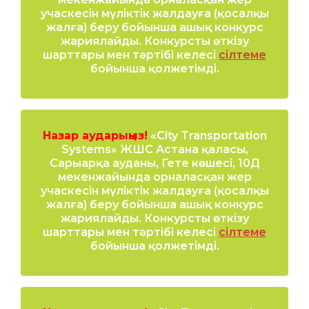
учаскесін мүліктік жалдауға (қосалқы
жалға) беру бойынша ашық конкурс
жариялайды. Конкурсты өткізу
шарттары мен тәртібі келесі
сілтеме
бойынша қолжетімді.
Назар аударыңыз!
«City Transportation
Systems» ЖШС Астана қаласы,
Сарыарқа ауданы, Гете көшесі, 10Д
мекенжайында орналасқан жер
учаскесін мүліктік жалдауға (қосалқы
жалға) беру бойынша ашық конкурс
жариялайды. Конкурсты өткізу
шарттары мен тәртібі келесі
сілтеме
бойынша қолжетімді.