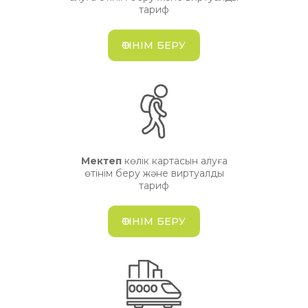
тариф
ӨТІНІМ БЕРУ
Мектеп
көлік картасын алуға
өтінім беру және виртуалды
тариф
ӨТІНІМ БЕРУ