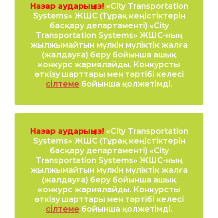
Назар аударыңыз!
«City Transportation
Systems» ЖШС (Тұрақ кеңістіктерін
басқару департаменті) «City
Transportation Systems» ЖШС-ның
жылжымайтын мүлкін мүліктік жалға
(жалдауға) беру бойынша ашық
конкурс жариялайды. Конкурсты
өткізу шарттары мен тәртібі келесі
сілтеме
бойынша қолжетімді.
Назар аударыңыз!
«City Transportation
Systems» ЖШС (Тұрақ кеңістіктерін
басқару департаменті) «City
Transportation Systems» ЖШС-ның
жылжымайтын мүлкін мүліктік жалға
(жалдауға) беру бойынша ашық
конкурс жариялайды. Конкурсты
өткізу шарттары мен тәртібі келесі
сілтеме
бойынша қолжетімді.