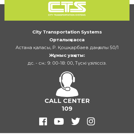
City Transportation Systems
Орталық касса
Астана қаласы, Р. Қошқарбаев даңғылы 50/1
Жұмыс уақыты:
дс. - сн.: 9: 00-18: 00, Түскі үзіліссіз.
CALL CENTER
109
©
2026 Барлық құқық қорғалған.
«City Transportation