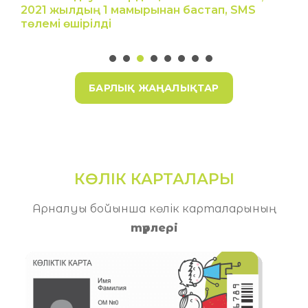
2021 жылдың 1 мамырынан бастап, SMS
төлемі өшірілді
БАРЛЫҚ ЖАҢАЛЫҚТАР
КӨЛІК КАРТАЛАРЫ
Арналуы бойынша көлік карталарының
түрлері