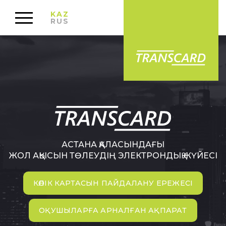
KAZ
RUS
АСТАНА ҚАЛАСЫНДАҒЫ
ЖОЛ АҚЫСЫН ТӨЛЕУДІҢ ЭЛЕКТРОНДЫҚ ЖҮЙЕСІ
КӨЛІК КАРТАСЫН ПАЙДАЛАНУ ЕРЕЖЕСІ
ОҚУШЫЛАРҒА АРНАЛҒАН АҚПАРАТ