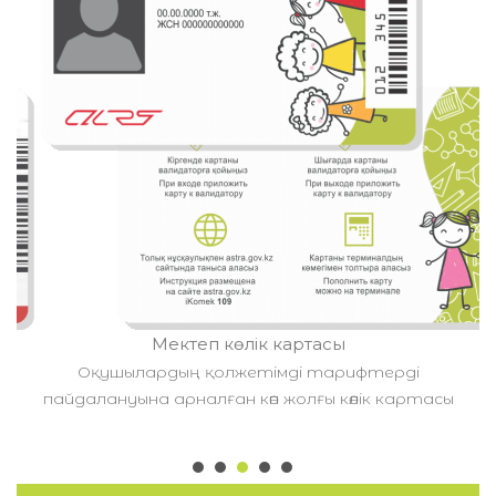
Б
Көлік билеті
10 сапарға арналған бір жолғы көлік картасы