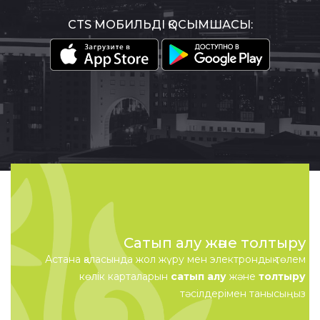
CTS МОБИЛЬДІ ҚОСЫМШАСЫ:
Сатып алу және толтыру
Астана қаласында жол жүру мен электрондық төлем
көлік карталарын
сатып алу
және
толтыру
тәсілдерімен танысыңыз