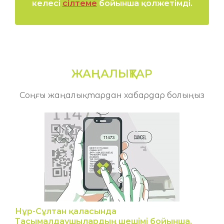
келесі
сілтеме
бойынша қолжетімді.
ЖАҢАЛЫҚТАР
Соңғы жаңалықтардан хабардар болыңыз
Нұр-Сұлтан қаласында
Тасымалдаушылардың шешімі бойынша,