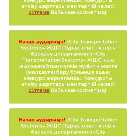
конкурс жариялайды. Конкурсты
өткізу шарттары мен тәртібі келесі
сілтеме
бойынша қолжетімді.
Назар аударыңыз!
«City Transportation
Systems» ЖШС (Тұрақ кеңістіктерін
басқару департаменті) «City
Transportation Systems» ЖШС-ның
жылжымайтын мүлкін мүліктік жалға
(жалдауға) беру бойынша ашық
конкурс жариялайды. Конкурсты
өткізу шарттары мен тәртібі келесі
сілтеме
бойынша қолжетімді.
Назар аударыңыз!
«City Transportation
Systems» ЖШС (Тұрақ кеңістіктерін
басқару департаменті) «City