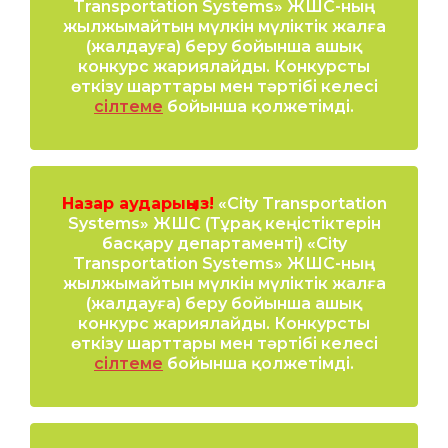
Transportation Systems» ЖШС-ның
жылжымайтын мүлкін мүліктік жалға
(жалдауға) беру бойынша ашық
конкурс жариялайды. Конкурсты
өткізу шарттары мен тәртібі келесі
сілтеме
бойынша қолжетімді.
Назар аударыңыз!
«City Transportation
Systems» ЖШС (Тұрақ кеңістіктерін
басқару департаменті) «City
Transportation Systems» ЖШС-ның
жылжымайтын мүлкін мүліктік жалға
(жалдауға) беру бойынша ашық
конкурс жариялайды. Конкурсты
өткізу шарттары мен тәртібі келесі
сілтеме
бойынша қолжетімді.