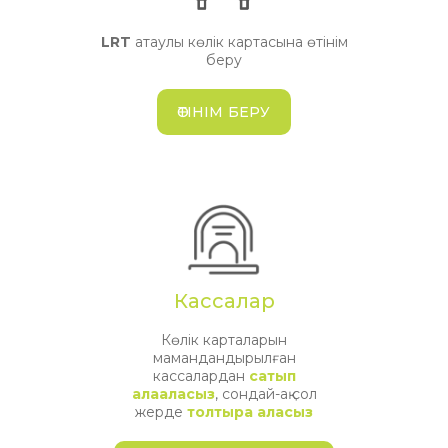
LRT
атаулы көлік картасына өтінім
беру
ӨТІНІМ БЕРУ
Кассалар
Көлік карталарын
мамандандырылған
кассалардан
сатып
алааласыз
, сондай-ақ сол
жерде
толтыра аласыз