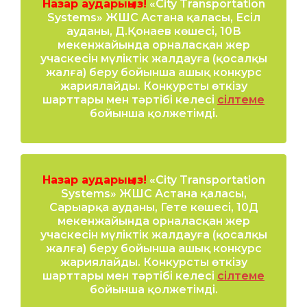
Назар аударыңыз!
«City Transportation
Systems» ЖШС Астана қаласы, Есіл
ауданы, Д.Қонаев көшесі, 10В
мекенжайында орналасқан жер
учаскесін мүліктік жалдауға (қосалқы
жалға) беру бойынша ашық конкурс
жариялайды. Конкурсты өткізу
шарттары мен тәртібі келесі
сілтеме
бойынша қолжетімді.
Назар аударыңыз!
«City Transportation
Systems» ЖШС Астана қаласы,
Сарыарқа ауданы, Гете көшесі, 10Д
мекенжайында орналасқан жер
учаскесін мүліктік жалдауға (қосалқы
жалға) беру бойынша ашық конкурс
жариялайды. Конкурсты өткізу
шарттары мен тәртібі келесі
сілтеме
бойынша қолжетімді.