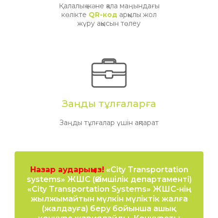
Қалалық және қала маңындағы
көлікте
QR-код
арқылы жол
жүру ақысын төлеу
Заңды тұлғаларға
Заңды тұлғалар үшін ақпарат
Назар аударыңыз!
«City Transportation
systems» ЖШС (Әкімшілік департаменті)
«City Transportation Systems» ЖШС-нің
жылжымайтын мүлкін мүліктік жалға
(жалдауға) беру бойынша ашық