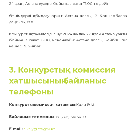
24 қазан, Астана қ. уақыты бойынша сағат 17.00-ге дейін.
Өтінімдерді қабылдау орны: Астана қаласы, Р. Қошкарбаева
даңғылы, 50/1.
Конкурстық өтінімдерді ашу: 2024 жылғы 27 қазан Астана уақыты
бойынша сағат 16.00, мекенжайы: Астана қаласы, Бейбітшілік
көшесі, 9, 2-қабат.
3. Конкурстық комиссия
хатшысының байланыс
телефоны
Конкурстық комиссия хатшысы:
Қали Ә.М.
Байланыс телефоны:
+7 (705) 616 56 99
E-mail:
a.kaly@cts.gov.kz