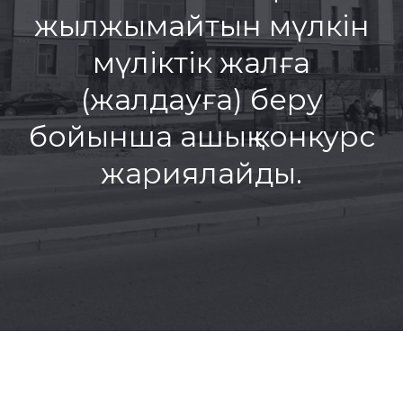
жылжымайтын мүлкін
мүліктік жалға
(жалдауға) беру
бойынша ашық конкурс
жариялайды.