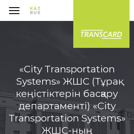
KAZ
RUS
«City Transportation
Systems» ЖШС (Тұрақ
кеңістіктерін басқару
департаменті) «City
Transportation Systems»
ЖШС-ның