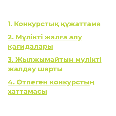
1. Конкурстық құжаттама
2. Мүлікті жалға алу
қағидалары
3. Жылжымайтын мүлікті
жалдау шарты
4. Өтпеген конкурстың
хаттамасы