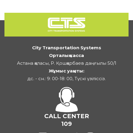
City Transportation Systems
Орталық касса
Астана қаласы, Р. Қошқарбаев даңғылы 50/1
Жұмыс уақыты:
дс. - сн.: 9: 00-18: 00, Түскі үзіліссіз.
CALL CENTER
109