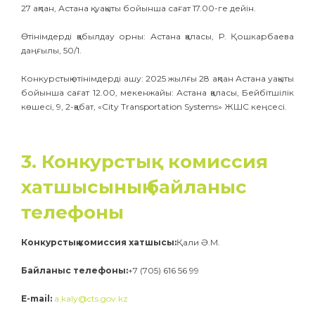
27 ақпан, Астана қ. уақыты бойынша сағат 17.00-ге дейін.
Өтінімдерді қабылдау орны: Астана қаласы, Р. Қошкарбаева
даңғылы, 50/1.
Конкурстық өтінімдерді ашу: 2025 жылғы 28 ақпан Астана уақыты
бойынша сағат 12.00, мекенжайы: Астана қаласы, Бейбітшілік
көшесі, 9, 2-қабат, «City Transportation Systems» ЖШС кеңсесі.
3. Конкурстық комиссия
хатшысының байланыс
телефоны
Конкурстық комиссия хатшысы:
Қали Ә.М.
Байланыс телефоны:
+7 (705) 616 56 99
E-mail:
a.kaly@cts.gov.kz