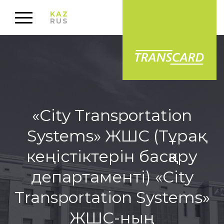
KAZ
RUS
«City Transportation
Systems» ЖШС (Тұрақ
кеңістіктерін басқару
департаменті) «City
Transportation Systems»
ЖШС-ның