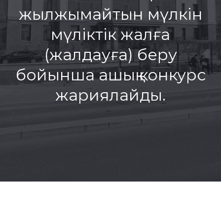
жылжымайтын мүлкін
мүліктік жалға
(жалдауға) беру
бойынша ашық конкурс
жариялайды.