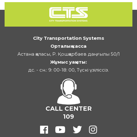
City Transportation Systems
Орталық касса
Астана қаласы, Р. Қошқарбаев даңғылы 50/1
Жұмыс уақыты:
дс. - сн.: 9: 00-18: 00, Түскі үзіліссіз.
CALL CENTER
109