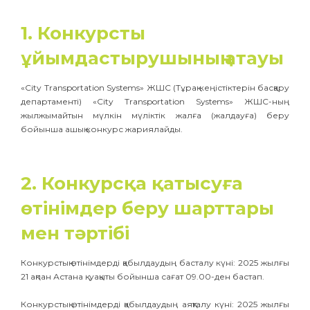
1. Конкурсты
ұйымдастырушының атауы
«City Transportation Systems» ЖШС (Тұрақ кеңістіктерін басқару
департаменті) «City Transportation Systems» ЖШС-ның
жылжымайтын мүлкін мүліктік жалға (жалдауға) беру
бойынша ашық конкурс жариялайды.
2. Конкурсқа қатысуға
өтінімдер беру шарттары
мен тәртібі
Конкурстық өтінімдерді қабылдаудың басталу күні: 2025 жылғы
21 ақпан Астана қ. уақыты бойынша сағат 09.00-ден бастап.
Конкурстық өтінімдерді қабылдаудың аяқталу күні: 2025 жылғы