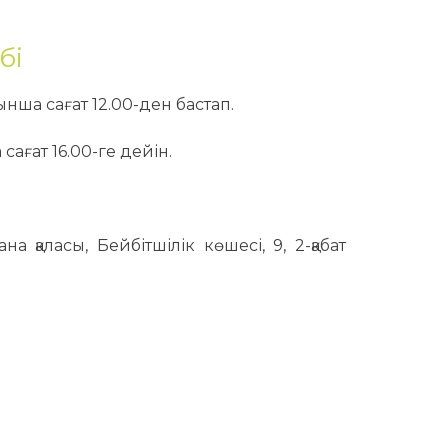
бі
ынша сағат 12.00-ден бастап.
сағат 16.00-ге дейін.
а қаласы, Бейбітшілік көшесі, 9, 2-қабат