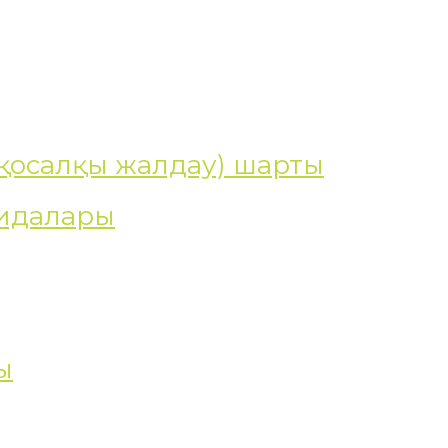
 (қосалқы жалдау) шарты
ғидалары
ы