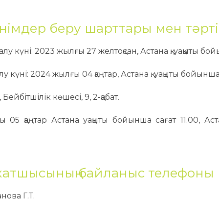
інімдер беру шарттары мен тәрті
у күні: 2023 жылғы 27 желтоқсан, Астана қ. уақыты бой
у күні: 2024 жылғы 04 қаңтар, Астана қ. уақыты бойынша 
Бейбітшілік көшесі, 9, 2-қабат.
05 қаңтар Астана уақыты бойынша сағат 11.00, Астан
 хатшысының байланыс телефоны
нова Г.Т.