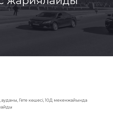
рс жариялайды
рқа ауданы, Гете көшесі, 10Д мекенжайында
ялайды