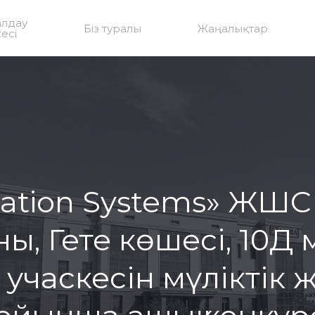
алдау
Біз туралы
Жаңалықтар
есі
rtation Systems» ЖШС 
ны, Гете көшесі, 10
учаскесін мүліктік ж