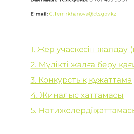
E-mail:
G.Temirkhanova@cts.gov.kz
1. Жер учаскесін жалдау
2. Мүлікті жалға беру қа
3. Конкурстық құжаттама
4. Жиналыс хаттамасы
5. Нәтижелердің хаттамас