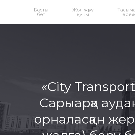
Басты
Жол жүру
Тасым
бет
құны
ереж
«City Transpo
Сарыарқа ауда
орналасқан жер 