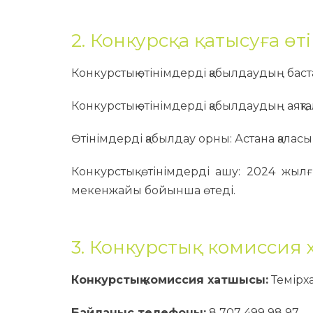
2. Конкурсқа қатысуға өт
Конкурстық өтінімдерді қабылдаудың бастал
Конкурстық өтінімдерді қабылдаудың аяқтал
Өтінімдерді қабылдау орны: Астана қаласы, 
Конкурстық өтінімдерді ашу: 2024 жылғы 
мекенжайы бойынша өтеді.
3. Конкурстық комиссия
Конкурстық комиссия хатшысы:
Темірха
Байланыс телефоны:
8 707 499 98 97