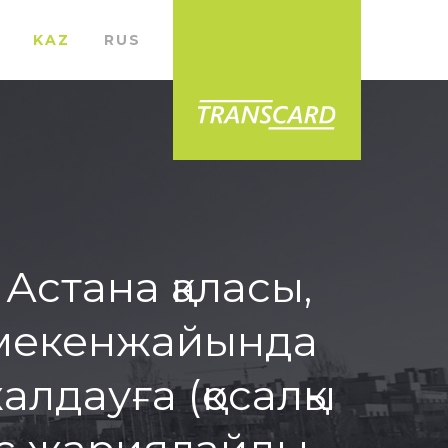
KAZ
RUS
Астана қаласы,
Д мекенжайында
алдауға (қосалқы