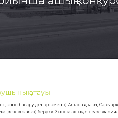
бойынша ашық конку
рушының атауы
 кеңістігін басқару департаменті) Астана қаласы, Сарыа
ауға (қосалқы жалға) беру бойынша ашық конкурс жари