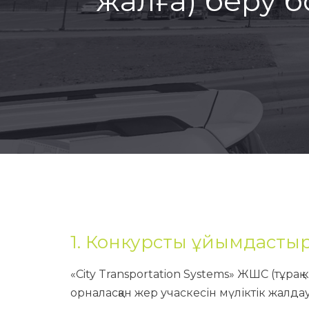
жалға) беру 
1. Конкурсты ұйымдасты
«City Transportation Systems» ЖШС (тұрақ
орналасқан жер учаскесін мүліктік жалд