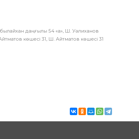
Абылайхан даңғылы 54 «а», Ш. Уәлиханов
Айтматов көшесі 31, Ш. Айтматов көшесі 31