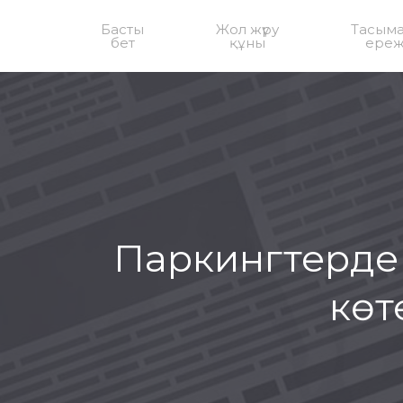
Басты
Жол жүру
Тасым
бет
құны
ереж
Паркингтерде 
көт