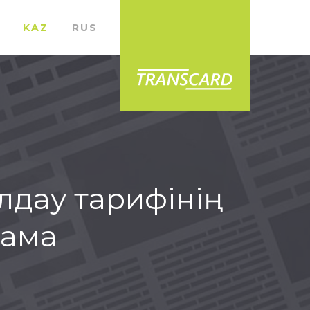
KAZ
RUS
лдау тарифінің
лама