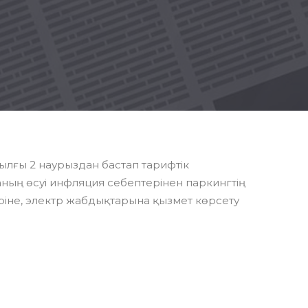
ылғы 2 наурыздан бастап тарифтік
ның өсуі инфляция себептерінен паркингтің
ріне, электр жабдықтарына қызмет көрсету