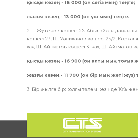
қысқы кезең - 18 000 (он сегіз мың) теңге;
жазғы кезең - 13 000 (он үш мың) теңге.
2. Т. Жүргенов көшесі 26, Абылайхан даңғыл
көшесі 23, Ш. Уәлиханов көшесі 25/2, Қорғал
«а», Ш. Айтматов көшесі 31 «а», Ш. Айтматов көш
қысқы кезең - 16 900 (он алты мың тоғыз ж
жазғы кезең - 11 700 (он бір мың жеті жүз) 
3. Бір жылға біржолғы төлем кезінде 10% же