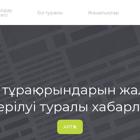
алдау
Біз туралы
Жаңалықтар
есі
тұрақ орындарын жа
ерілуі туралы хабар
АРТҚА