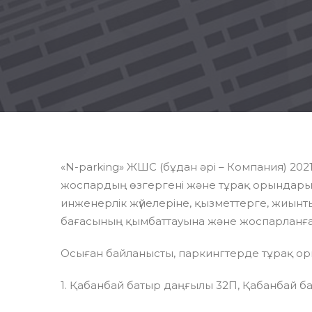
«N-parking» ЖШС (бұдан әрі – Компания) 20
жоспардың өзгергені және тұрақ орындарын
инженерлік жүйелеріне, қызметтерге, жиын
бағасының қымбаттауына және жоспарланға
Осыған байланысты, паркингтерде тұрақ ор
1. Қабанбай батыр даңғылы 32П, Қабанбай б