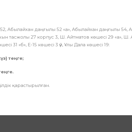
ы 52, Абылайхан даңғылы 52 «а», Абылайхан даңғылы 54, 
жын тасжолы 27 корпус 3, Ш. Айтматов көшесі 29 «а», Ш. 
есі 31 «б», Е-15 көшесі 3 үй, Ұлы Дала көшесі 19:
үз) теңге;
теңге.
ңілдік қарастырылған.