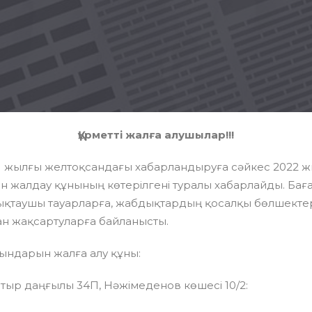
Құрметті
жалға алушылар!!!
21 жылғы желтоқсандағы хабарландыруға сәйкес 2022 ж
 жалдау құнының көтерілгені туралы хабарлайды. Баға
тықтаушы тауарларға, жабдықтардың қосалқы бөлшекте
н жақсартуларға байланысты.
ындарын жалға алу құны:
атыр даңғылы 34П, Нәжімеденов көшесі 10/2: