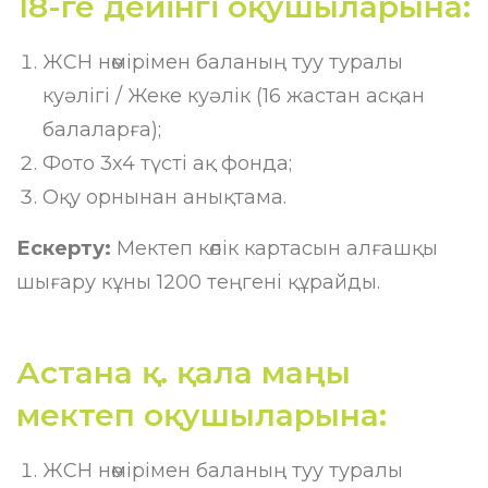
18-ге дейінгі оқушыларына:
ЖСН нөмірімен баланың туу туралы
куәлігі / Жеке куәлік (16 жастан асқан
балаларға);
Фото 3х4 түсті ақ фонда;
Оқу орнынан анықтама.
Ескерту:
Мектеп көлік картасын алғашқы
шығару кұны 1200 теңгені құрайды.
Астана қ. қала маңы
мектеп оқушыларына:
ЖСН нөмірімен баланың туу туралы