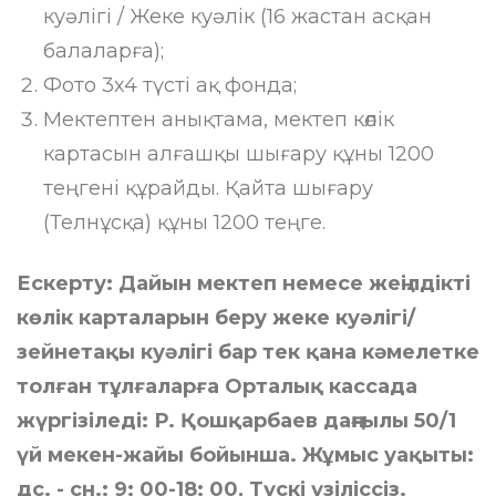
куәлігі / Жеке куәлік (16 жастан асқан
балаларға);
Фото 3х4 түсті ақ фонда;
Мектептен анықтама, мектеп көлік
картасын алғашқы шығару құны 1200
теңгені құрайды. Қайта шығару
(Телнұсқа) құны 1200 теңге.
Ескерту: Дайын мектеп немесе жеңілдікті
көлік карталарын беру жеке куәлігі/
зейнетақы куәлігі бар тек қана кәмелетке
толған тұлғаларға Орталық кассада
жүргізіледі: Р. Қошқарбаев даңғылы 50/1
үй мекен-жайы бойынша. Жұмыс уақыты:
дс. - сн.: 9: 00-18: 00, Түскі үзіліссіз.