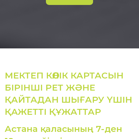
МЕКТЕП КӨЛІК КАРТАСЫН
БІРІНШІ РЕТ ЖӘНЕ
ҚАЙТАДАН ШЫҒАРУ ҮШІН
ҚАЖЕТТІ ҚҰЖАТТАР
Астана қаласының 7-ден