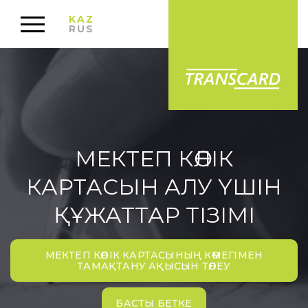
KAZ
RUS
МЕКТЕП КӨЛІК
КАРТАСЫН АЛУ ҮШІН
ҚҰЖАТТАР ТІЗІМІ
МЕКТЕП КӨЛІК КАРТАСЫНЫҢ КӨМЕГІМЕН
ТАМАҚТАНУ АҚЫСЫН ТӨЛЕУ
БАСТЫ БЕТКЕ