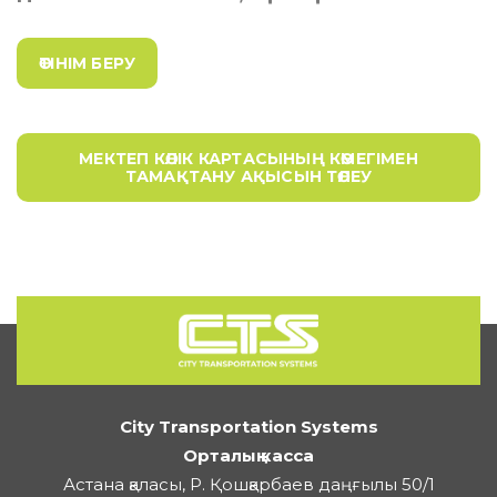
ӨТІНІМ БЕРУ
МЕКТЕП КӨЛІК КАРТАСЫНЫҢ КӨМЕГІМЕН
ТАМАҚТАНУ АҚЫСЫН ТӨЛЕУ
City Transportation Systems
Орталық касса
Астана қаласы, Р. Қошқарбаев даңғылы 50/1